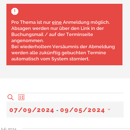
Pro Thema ist nur
eine
Anmeldung möglich.
Absagen werden nur über den Link in der
Buchungsmail / auf der Terminseite
angenommen.
Bei wiederholtem Versäumnis der Abmeldung
werden alle zukünftig gebuchten Termine
automatisch vom System storniert.
Veranstaltungen
Veranstaltungen
Veranstaltung
Suche
Liste
Ansichten-
Suche
Navigation
 - 
07/09/2024
09/05/2024
und
Ansichten,
Datum
wählen.
Navigation
Juli 2024