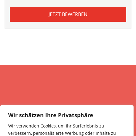
JETZT BEWERBEN
Unsere Ausbildung basiert auf der Grundlage der
Wir schätzen Ihre Privatsphäre
Fahrschülerausbildungsordnung der Prüfungsrichtline des
Wir verwenden Cookies, um Ihr Surferlebnis zu
curricularen Leitfadens.
verbessern, personalisierte Werbung oder Inhalte zu