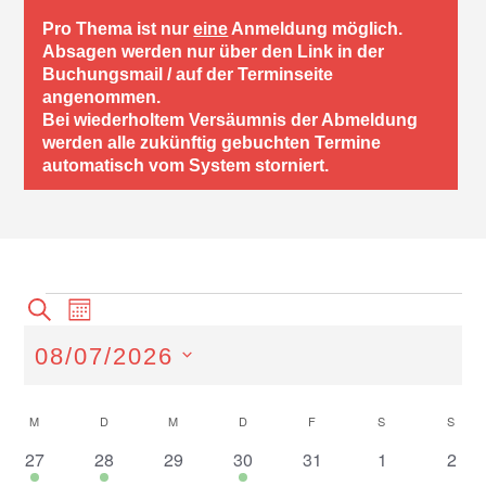
Pro Thema ist nur
eine
Anmeldung möglich.
Absagen werden nur über den Link in der
Buchungsmail / auf der Terminseite
angenommen.
Bei wiederholtem Versäumnis der Abmeldung
werden alle zukünftig gebuchten Termine
automatisch vom System storniert.
Veranstaltungen
Veranstaltungen
Veranstaltung
Suche
Monat
Ansichten-
Suche
Navigation
08/07/2026
und
Ansichten,
Datum
wählen.
Navigation
Kalender
M
MONTAG
D
DIENSTAG
M
MITTWOCH
D
DONNERSTAG
F
FREITAG
S
SAMSTAG
S
SON
von
1
1
0
2
0
0
0
27
28
29
30
31
1
2
Veranstaltungen
Veranstaltung
Veranstaltung
Veranstaltungen
Veranstaltungen
Veranstaltungen
Veranstaltung
Vera