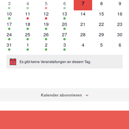
1
1
1
2
0
0
0
3
4
5
6
7
8
9
Veranstaltung
Veranstaltung
Veranstaltung
Veranstaltungen
Veranstaltungen
Veranstaltung
Vera
2
1
1
2
0
0
0
10
11
12
13
14
15
16
Veranstaltungen
Veranstaltung
Veranstaltung
Veranstaltungen
Veranstaltungen
Veranstaltung
Veran
2
1
1
2
0
0
0
17
18
19
20
21
22
23
Veranstaltungen
Veranstaltung
Veranstaltung
Veranstaltungen
Veranstaltungen
Veranstaltung
Veran
2
1
1
2
0
0
0
24
25
26
27
28
29
30
Veranstaltungen
Veranstaltung
Veranstaltung
Veranstaltungen
Veranstaltungen
Veranstaltung
Veran
2
1
1
2
0
0
0
31
1
2
3
4
5
6
Veranstaltungen
Veranstaltung
Veranstaltung
Veranstaltungen
Veranstaltungen
Veranstaltung
Vera
Es gibt keine Veranstaltungen an diesem Tag.
Hinweis
Kalender abonnieren