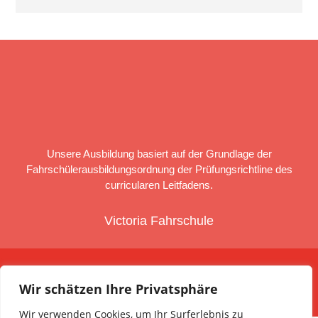
Unsere Ausbildung basiert auf der Grundlage der
Fahrschülerausbildungsordnung der Prüfungsrichtline des
curricularen Leitfadens.
Victoria Fahrschule
HOME
DATENSCHUTZ
IMPRESSUM
Wir schätzen Ihre Privatsphäre
Gestaltung & Umsetzung:
attentus.com
Wir verwenden Cookies, um Ihr Surferlebnis zu