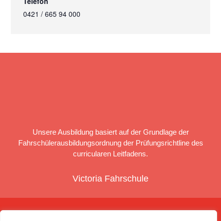
Telefon
0421 / 665 94 000
Unsere Ausbildung basiert auf der Grundlage der
Fahrschülerausbildungsordnung der Prüfungsrichtline des
curricularen Leitfadens.
Victoria Fahrschule
HOME
DATENSCHUTZ
IMPRESSUM