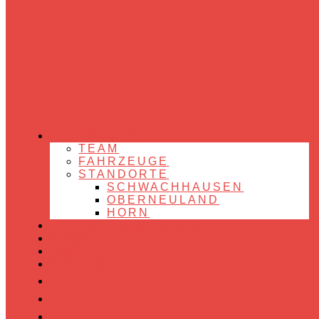
ONLINE-TERMINBUCHUNG.
FAHRSCHULE
TEAM
FAHRZEUGE
STANDORTE
Melde dich jetzt
SCHWACHHAUSEN
OBERNEULAND
HORN
an!
THEORIE-KALENDER
JOBS
FAQ
KONTAKT
Bitte beachte, dass du dich nur für einen Termin registrieren
kannst, wenn du dich bereits für die Ausbildung in der
Fahrschule angemeldet hast.